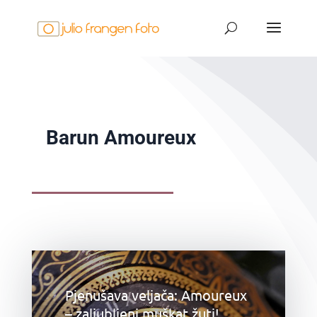
Barun Amoureux
Pjenušava veljača: Amoureux
– zaljubljeni muškat žuti!