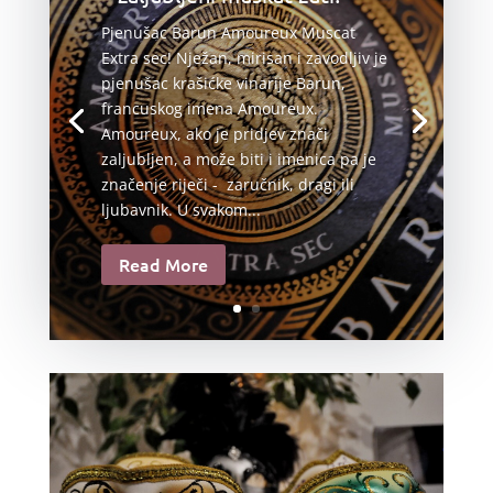
Pjenušac Barun Amoureux Muscat
Extra sec! Nježan, mirisan i zavodljiv je
pjenušac krašićke vinarije Barun,
francuskog imena Amoureux.
Amoureux, ako je pridjev znači
zaljubljen, a može biti i imenica pa je
značenje riječi - zaručnik, dragi ili
ljubavnik. U svakom...
Read More