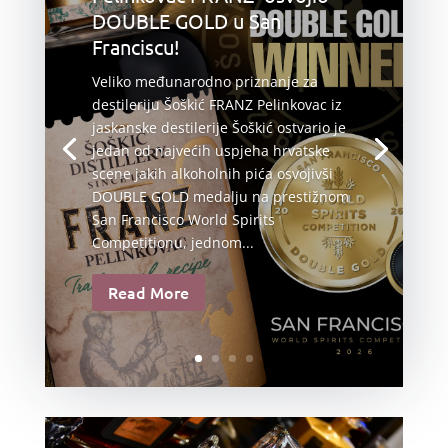
DOUBLE GOLD u San
Franciscu!
Veliko međunarodno priznanje za
destileriju Šoškić FRANZ Pelinkovac iz
jaskanske destilerije Šoškić ostvario je
jedan od najvećih uspjeha hrvatske
scene jakih alkoholnih pića osvojivši
DOUBLE GOLD medalju na prestižnom
San Francisco World Spirits
Competitionu, jednom...
Read More