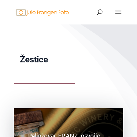
Žestice
Pelinkovac FRANZ osvojio