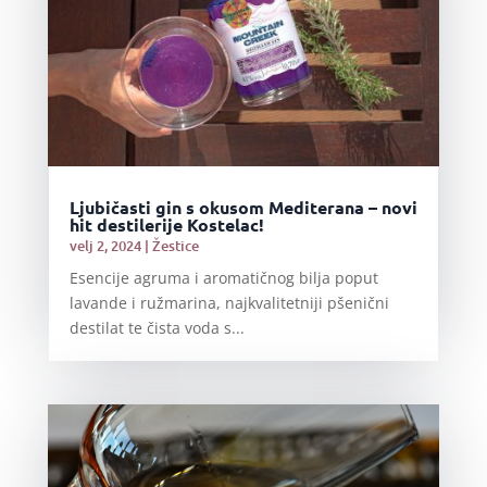
Ljubičasti gin s okusom Mediterana – novi
hit destilerije Kostelac!
velj 2, 2024
|
Žestice
Esencije agruma i aromatičnog bilja poput
lavande i ružmarina, najkvalitetniji pšenični
destilat te čista voda s...