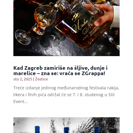
Kad Zagreb zamiriše na šljive, dunje i
marelice – zna se: vraća se ZGrappa!
stu 2, 2025
|
Žestice
Treće izdanje jedinog međunarodnog festivala rakija,
likera i finih pića održat će se 7. i 8. studenog u Stil
Event...