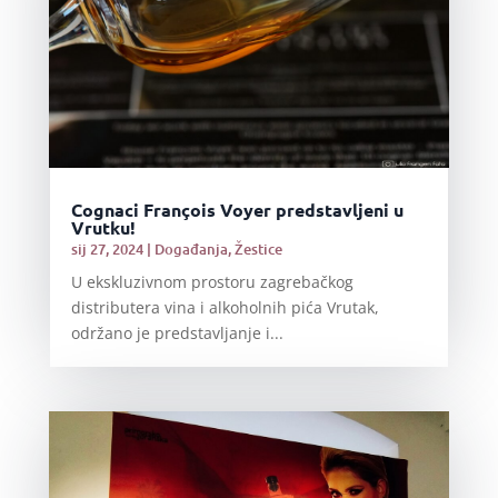
Cognaci François Voyer predstavljeni u
Vrutku!
sij 27, 2024
|
Događanja
,
Žestice
U ekskluzivnom prostoru zagrebačkog
distributera vina i alkoholnih pića Vrutak,
održano je predstavljanje i...