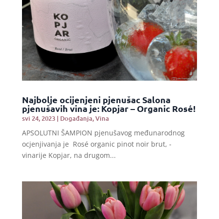
Najbolje ocijenjeni pjenušac Salona
pjenušavih vina je: Kopjar – Organic Rosé!
svi 24, 2023
|
Događanja
,
Vina
APSOLUTNI ŠAMPION pjenušavog međunarodnog
ocjenjivanja je Rosé organic pinot noir brut, -
vinarije Kopjar, na drugom...