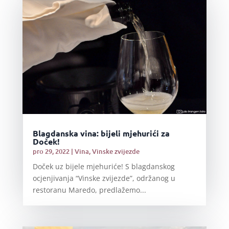
Blagdanska vina: bijeli mjehurići za
Doček!
pro 29, 2022
|
Vina
,
Vinske zvijezde
Doček uz bijele mjehuriće! S blagdanskog
ocjenjivanja “Vinske zvijezde”, održanog u
restoranu Maredo, predlažemo...