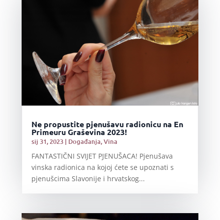
Ne propustite pjenušavu radionicu na En
Primeuru Graševina 2023!
sij 31, 2023
|
Događanja
,
Vina
FANTASTIČNI SVIJET PJENUŠACA! Pjenušava
vinska radionica na kojoj ćete se upoznati s
pjenušcima Slavonije i hrvatskog...