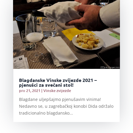
Blagdanske Vinske zvijezde 2021 –
pjenušci za svečani stol!
pro 21, 2021
|
Vinske zvijezde
Blagdane uljepšajmo pjenušavim vinima!
Nedavno se, u zagrebačkoj konobi Dida održalo
tradicionalno blagdansko...