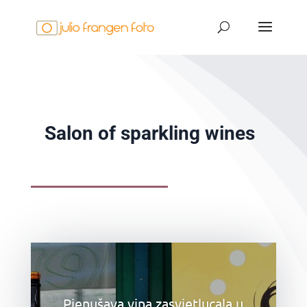
Salon of sparkling wines
Pjenušava vina zasvjetlucala u