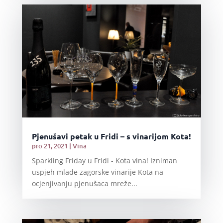
Pjenušavi petak u Fridi – s vinarijom Kota!
pro 21, 2021
|
Vina
Sparkling Friday u Fridi - Kota vina! Izniman
uspjeh mlade zagorske vinarije Kota na
ocjenjivanju pjenušaca mreže...