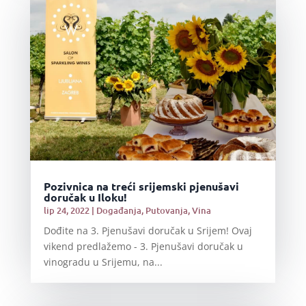
Pozivnica na treći srijemski pjenušavi
doručak u Iloku!
lip 24, 2022
|
Događanja
,
Putovanja
,
Vina
Dođite na 3. Pjenušavi doručak u Srijem! Ovaj
vikend predlažemo - 3. Pjenušavi doručak u
vinogradu u Srijemu, na...