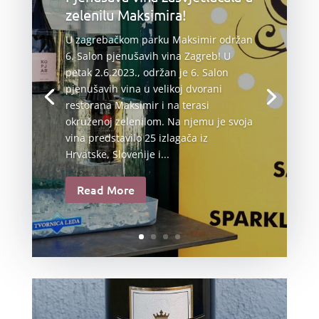
zelenilu Maksimira!
U zagrebačkom parku Maksimir održan
6. Salon pjenušavih vina Zagreb! U
petak 2.6.2023., održan je 6. Salon
pjenušavih vina u velikoj dvorani
restorana Maksimir i na terasi
okruženoj zelenilom. Na njemu je svoja
vina predstavilo 25 izlagača iz
Hrvatske, Slovenije i...
Read More