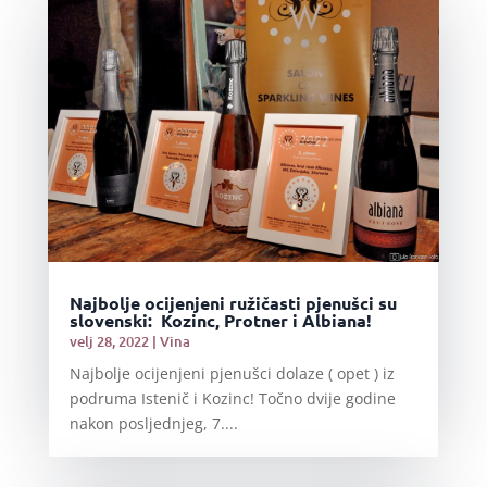
Najbolje ocijenjeni ružičasti pjenušci su
slovenski: Kozinc, Protner i Albiana!
velj 28, 2022
|
Vina
Najbolje ocijenjeni pjenušci dolaze ( opet ) iz
podruma Istenič i Kozinc! Točno dvije godine
nakon posljednjeg, 7....