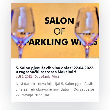
5. Salon pjenušavih vina dolazi 22.04.2022.
u zagrebački restoran Maksimir!
velj 2, 2022
|
Događanja
,
Vina
Novi datum - nova lokacija! 5. Salon pjenušavih
vina Zagreb objavio je novi datum. Održat će se
22. travnja 2022., na...