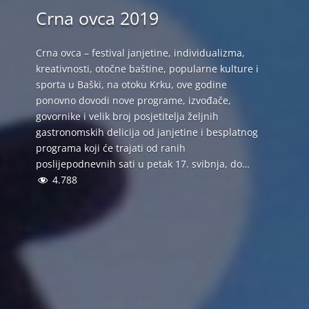
Crna ovca 2019
Crna ovca – festival janjetine, individualizma,
kreativnosti, otočne baštine, popularne kulture i
sporta u Baški, na otoku Krku, ove godine
ponovno dovodi nove programe, izvođače,
govornike i velik broj posjetitelja željnih
gastronomskih delicija od janjetine i besplatnog
programa koji će trajati od ranih
poslijepodnevnih sati u petak 17. svibnja, do…
4.788