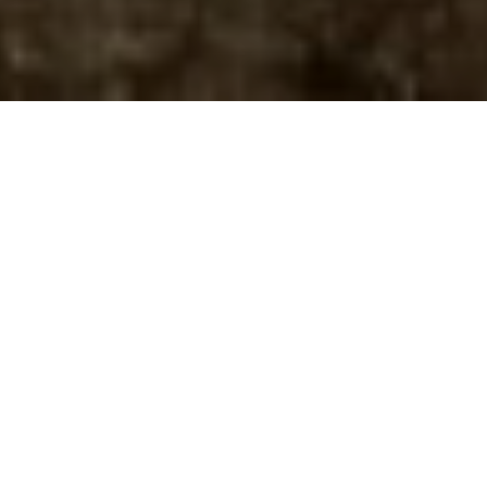
.
Četiri hrvatske vinarije: Zlatan Otok, Dingač Skaramuča,
Krauthaker i Feravino, u organizaciji HGK, predstavile su
svoja vina u Gradu vina Bordeauxu.