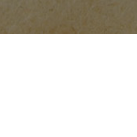
U sklopu 19. Ljeta na Strossu Zagrepčani i gosti grada od
subote, 8. lipnja imati će priliku uživati u jedinstvenom
eno-gastro projektu
– Glavnoj gradskoj gemištaoni
.
Ovogodišnja scenografija nadaleko poznatog Strossa, poput
svojevrsnog vremeplove,
sve posjetitelje odvodi u Zagreb
30tih godina 20tog stoljeća
, a u želji da se to razdoblje,
kao i
50. godišnjica od nastanka kultnog filma „Tko pjeva
zlo ne misli“
, obilježi na originalan i kvalitetan način,
otvara se