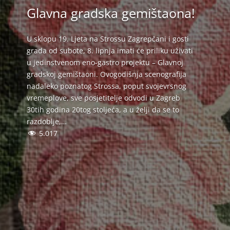
Glavna gradska gemištaona!
U sklopu 19. Ljeta na Strossu Zagrepčani i gosti
grada od subote, 8. lipnja imati će priliku uživati
u jedinstvenom eno-gastro projektu – Glavnoj
gradskoj gemištaoni. Ovogodišnja scenografija
nadaleko poznatog Strossa, poput svojevrsnog
vremeplove, sve posjetitelje odvodi u Zagreb
30tih godina 20tog stoljeća, a u želji da se to
razdoblje,…
5.017