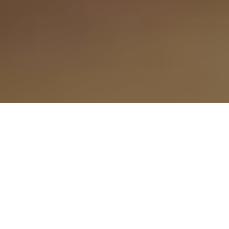
Otvoren prvi slovenski burger bar Lars&Sven u
zagrebačkom Branimir mingle mallu