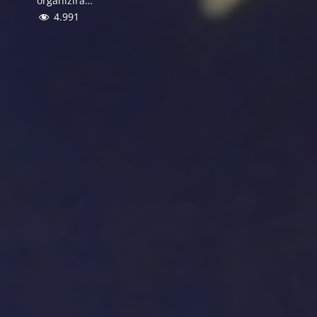
organizira…
4.991