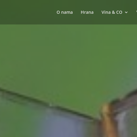
O nama
Hrana
Vina & CO