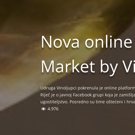
Nova online 
Market by Vi
Udruga Vinoljupci pokrenula je online platfo
Riječ je o javnoj Facebook grupi koja je zamišl
ugostiteljstvo. Posredno su time oštećeni i hrva
4.976