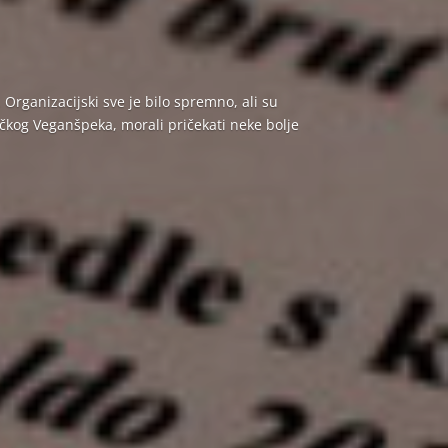
 Organizacijski sve je bilo spremno, ali su
ačkog Veganšpeka, morali pričekati neke bolje