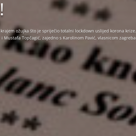
!
krajem ožujka što je spriječio totalni lockdown uslijed korona krize.
sar i Mustafa Topčagić, zajedno s Karolinom Pavić, vlasnicom zagreb