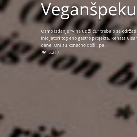
Veganšpeku
Osmo izdanje “Vina uz žlicu” trebalo se održati 
inicijatori tog eno gastro projekta, Renata Ci
dane. Oni su konačno došli, pa…
5.217