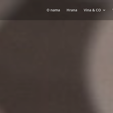
O nama
Hrana
Vina & CO