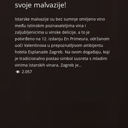
svoje malvazije!
Istarske malvazije su bez sumnje omiljeno vino
među istinskim poznavateljima vina i
zaljubljenicima u vinske delicije, a to je
potvrđeno na 12. izdanju En Primeura, održanom
uoči Valentinova u prepoznatljivom ambijentu
hotela Esplanade Zagreb. Na ovom događaju, koji
je tradicionalno postao simbol susreta s mladim
vinima istarskih vinara, Zagreb je…
2.057