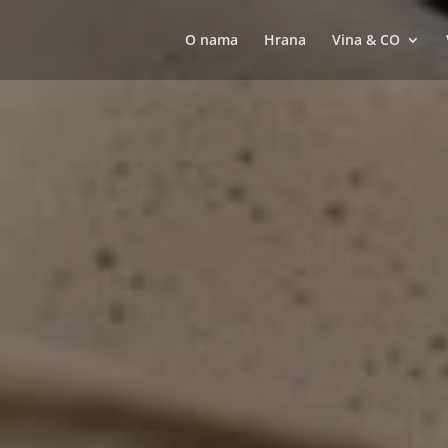
O nama
Hrana
Vina & CO