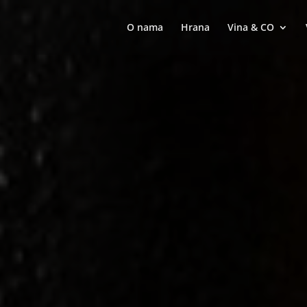
O nama
Hrana
Vina & CO