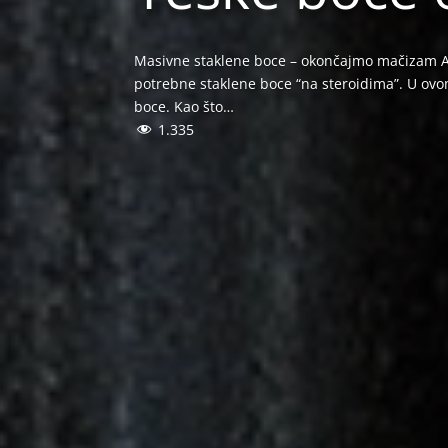
Masivne staklene boce – okončajmo mačizam Ak
potrebne staklene boce “na steroidima”. U ovom 
boce. Kao što…
1.335