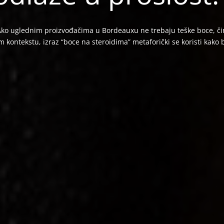
o uglednim proizvođačima u Bordeauxu ne trebaju teške boce, čin
kontekstu, izraz “boce na steroidima” metaforički se koristi kako bi