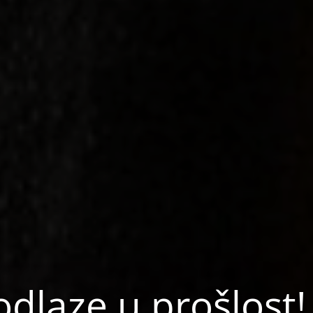
dlaze u prošlost!