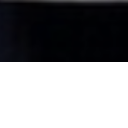
Nedavno studijsko putovanje u Toskanu s Centrom za
izvrsnost Sv. Lovre iz Šibenika, probudilo je lijepa sjećanja na
studentske dane ali i obnovilo ljubav prema Chiantiju,
jednom od najpoznatijih talijanskih vina u svijetu.
Prisjetimo se da je u T
oskani vino stoljećima dio povijesti i
kulture a sam krajolik jasno prikazuje snažnu