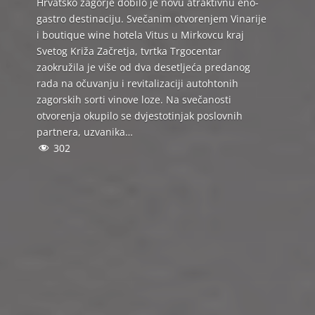
Hrvatsko zagorje dobilo je novu atraktivnu eno-
gastro destinaciju. Svečanim otvorenjem Vinarije
i boutique wine hotela Vitus u Mirkovcu kraj
Svetog Križa Začretja, tvrtka Trgocentar
zaokružila je više od dva desetljeća predanog
rada na očuvanju i revitalizaciji autohtonih
zagorskih sorti vinove loze. Na svečanosti
otvorenja okupilo se dvjestotinjak poslovnih
partnera, uzvanika…
302