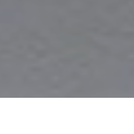
Hrvatsko zagorje dobilo je novu atraktivnu eno-gastro