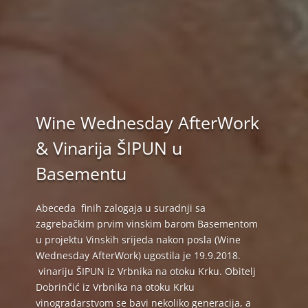
Wine Wednesday AfterWork
& Vinarija ŠIPUN u
Basementu
Abeceda finih zalogaja u suradnji sa
zagrebačkim prvim vinskim barom Basementom
u projektu Vinskih srijeda nakon posla (Wine
Wednesday AfterWork) ugostila je 19.9.2018.
vinariju ŠIPUN iz Vrbnika na otoku Krku. Obitelj
Dobrinčić iz Vrbnika na otoku Krku
vinogradarstvom se bavi nekoliko generacija, a