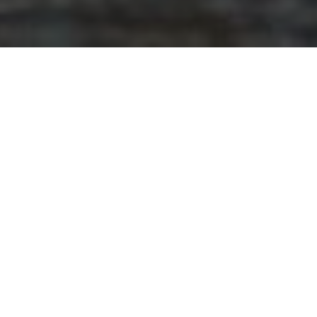
Abeceda finih zalogaja u suradnji sa zagrebačkim prvim