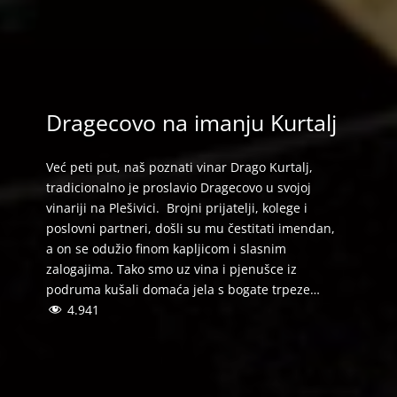
Dragecovo na imanju Kurtalj
Već peti put, naš poznati vinar Drago Kurtalj,
tradicionalno je proslavio Dragecovo u svojoj
vinariji na Plešivici. Brojni prijatelji, kolege i
poslovni partneri, došli su mu čestitati imendan,
a on se odužio finom kapljicom i slasnim
zalogajima. Tako smo uz vina i pjenušce iz
podruma kušali domaća jela s bogate trpeze…
4.941