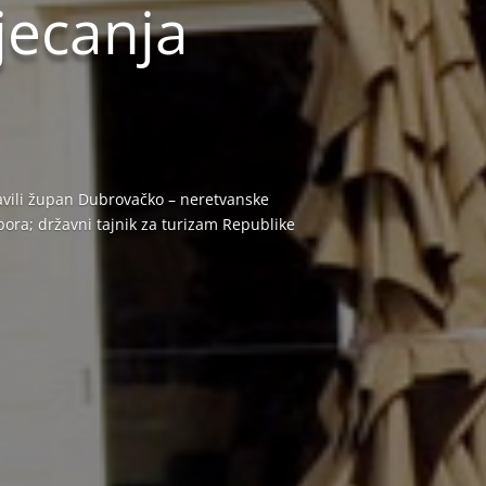
jecanja
avili župan Dubrovačko – neretvanske
ora; državni tajnik za turizam Republike