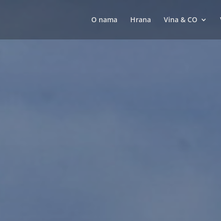
O nama
Hrana
Vina & CO