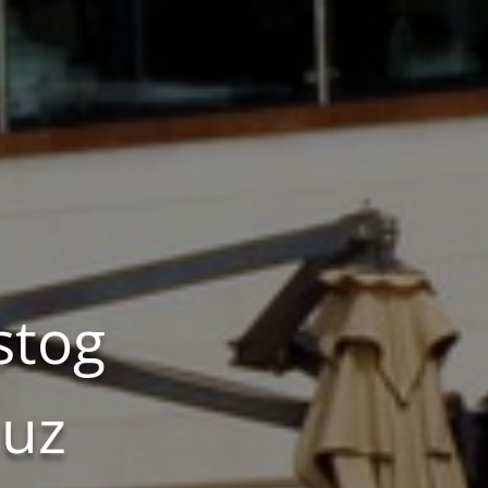
stog
 uz