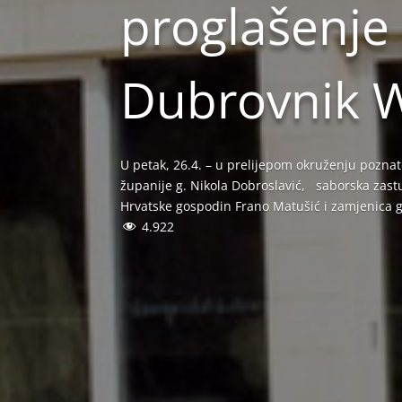
proglašenje 
Dubrovnik 
U petak, 26.4. – u prelijepom okruženju pozna
županije g. Nikola Dobroslavić, saborska zast
Hrvatske gospodin Frano Matušić i zamjenica
4.922