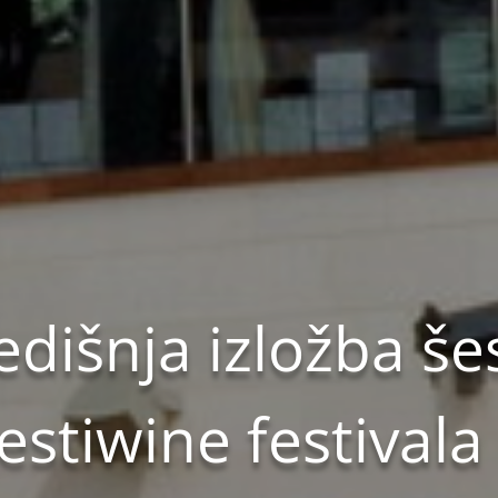
dišnja izložba še
stiwine festivala