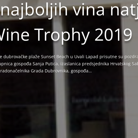
najboljih vina nat
Wine Trophy 2019
te dubrovačke plaže Sunset Beach u Uvali Lapad prisutne su pozdr
upnica gospođa Sanja Putica, izaslanica predsjednika Hrvatskog Sab
 gradonačelnika Grada Dubrovnika, gospođa…