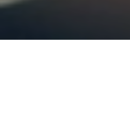
I dalje donosimo preporuke s trećeg kruga ocjenjivanja
Vinske zvijezde 2019., održanog u zagrebačkom restoranu
„Vodnjanka“, u Gundulićevoj ul. 16 u Zagrebu. U žiriju su
bili stalni članovi – Marija Vukelić, Vitomir Andrić i Saša
Zec, predsjednik ovog kruga ocjenjivanja te enolozi Josipa
Andrijanić, Nataša Jeđud i Franjo Francem. Vina je
posluživao Andrej Javor.