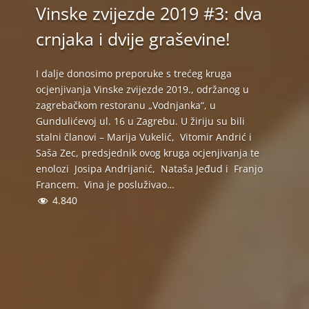
Vinske zvijezde 2019 #3: dva
crnjaka i dvije graševine!
I dalje donosimo preporuke s trećeg kruga
ocjenjivanja Vinske zvijezde 2019., održanog u
zagrebačkom restoranu „Vodnjanka“, u
Gundulićevoj ul. 16 u Zagrebu. U žiriju su bili
stalni članovi – Marija Vukelić, Vitomir Andrić i
Saša Zec, predsjednik ovog kruga ocjenjivanja te
enolozi Josipa Andrijanić, Nataša Jeđud i Franjo
Francem. Vina je posluživao…
4.840