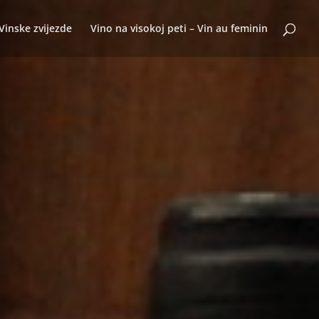
Vinske zvijezde
Vino na visokoj peti – Vin au feminin