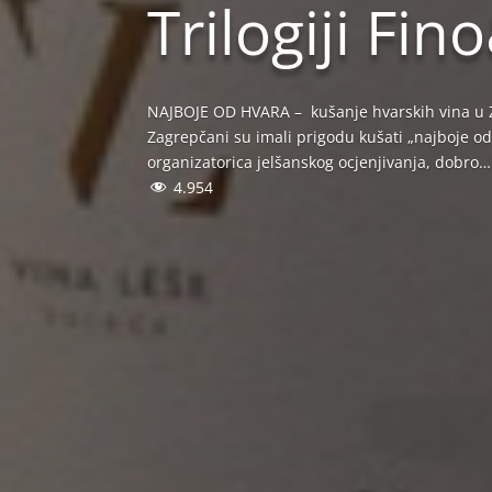
Trilogiji Fin
NAJBOJE OD HVARA – kušanje hvarskih vina u Z
Zagrepčani su imali prigodu kušati „najboje od
organizatorica jelšanskog ocjenjivanja, dobro…
4.954