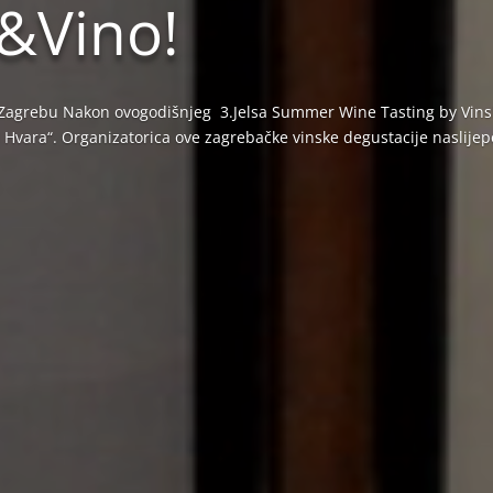
o&Vino!
agrebu Nakon ovogodišnjeg 3.Jelsa Summer Wine Tasting by Vinske 
 Hvara“. Organizatorica ove zagrebačke vinske degustacije naslijepo,