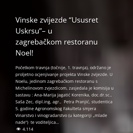
Vinske zvijezde “Ususret
Uskrsu”– u
zagrebačkom restoranu
Noel!
Početkom travnja (točnije, 1. travnja), održano je
proljetno ocjenjivanje projekta Vinske zvijezde. U
Noelu, jedinom zagrebačkom restoranu s
Michelinovom zvjezdicom, zasjedala je komisija u
sastavu : Ana-Marija Jagatić Korenika, doc.dr.sc.,
Saša Zec, dipl.ing, agr., Petra Pranjić, studentica
5. godine Agronomskog Fakulteta smjera
Vinarstvo i vinogradarstvo (u kategoriji „mlade
nade“) te voditeljica…
4.114