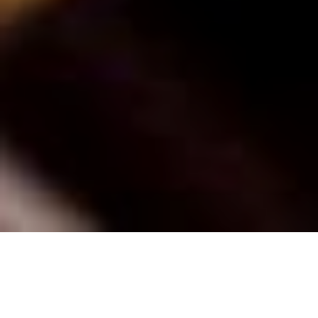
Početkom travnja (točnije, 1. travnja), održano je proljetno
ocjenjivanje projekta
Vinske zvijezde
. U
Noelu,
jedinom