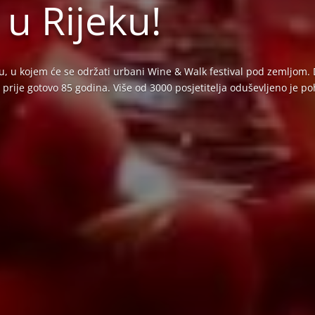
 u Rijeku!
u, u kojem će se održati urbani Wine & Walk festival pod zemljom. Do
prije gotovo 85 godina. Više od 3000 posjetitelja oduševljeno je 