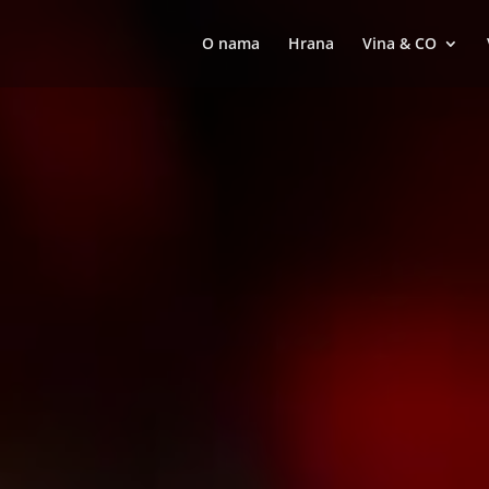
O nama
Hrana
Vina & CO