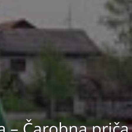
ja – Čarobna prič