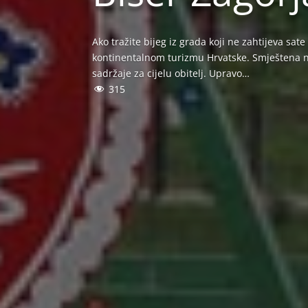
Ako tražite bijeg iz grada koji ne zahtijeva sa
kontinentalnom turizmu Hrvatske. Smještena na
sadržaje za cijelu obitelj. Upravo…
315