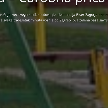
te vožnje, već svega kratko putovanje, destinacija Biser Zagorja name
 svega tridesetak minuta vožnje od Zagreb, ova zelena oaza savrše