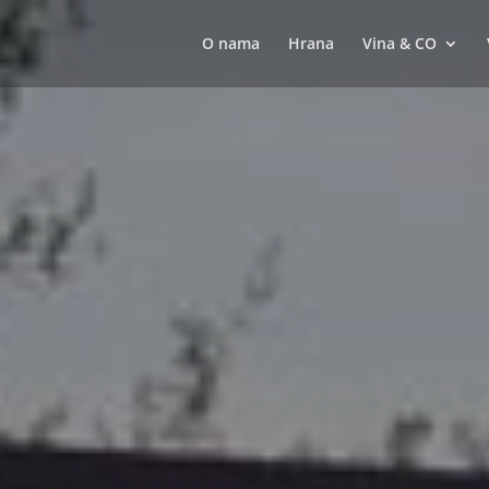
O nama
Hrana
Vina & CO