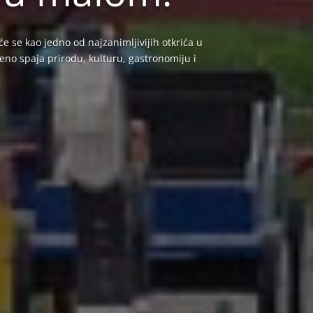
će se kao jedno od najzanimljivijih otkrića u
no spaja prirodu, kulturu, gastronomiju i