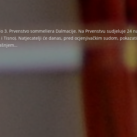
 3. Prvenstvo sommeliera Dalmacije. Na Prvenstvu sudjeluje 24 natj
č i Tisno). Natjecatelji će danas, pred ocjenjivačkim sudom, pokaza
trašnjem…