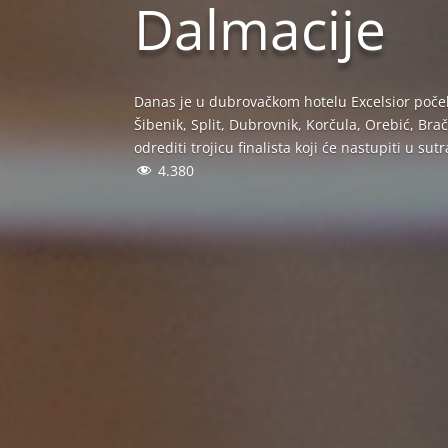
Dalmacije
Danas je u dubrovačkom hotelu Excelsior počelo
Šibenik, Split, Dubrovnik, Korčula, Orebić, Bra
odrediti trojicu finalista koji će nastupiti u su
4.380