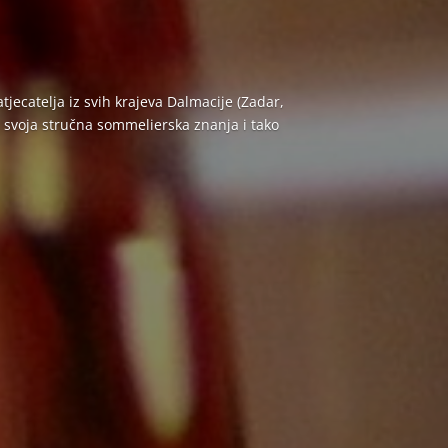
ecatelja iz svih krajeva Dalmacije (Zadar,
ti svoja stručna sommelierska znanja i tako