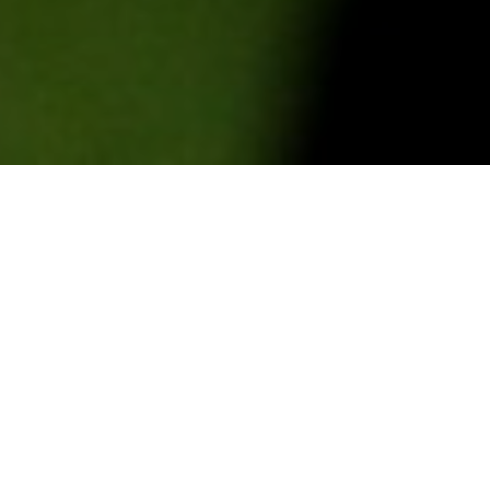
Hrvatska gin konvencija u Craft roomu – hrvatski
proizvođači craft ginova okupili su se na Opatovini i dali
nam, na jednom mjestu, uvid u sve novosti iz ponude !