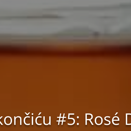
končiću #5: Rosé