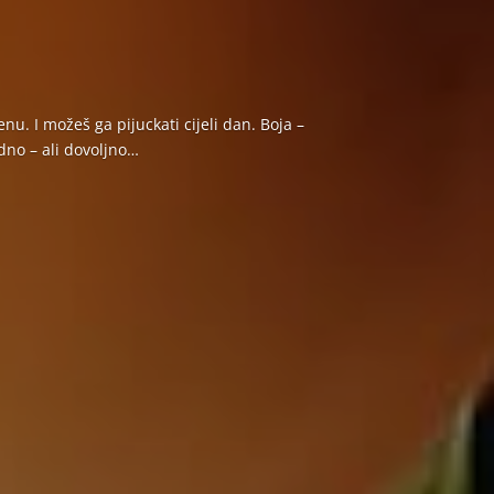
u. I možeš ga pijuckati cijeli dan. Boja –
dno – ali dovoljno…