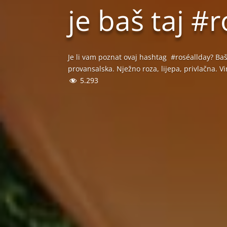
je baš taj #
Je li vam poznat ovaj hashtag #roséallday? Baš 
provansalska. Nježno roza, lijepa, privlačna. 
5.293