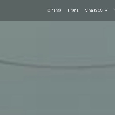
O nama
Hrana
Vina & CO