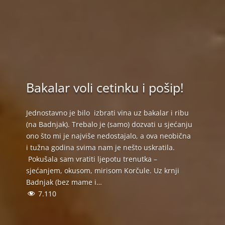
Bakalar voli cetinku i pošip!
Jednostavno je bilo izbrati vina uz bakalar i ribu
(na Badnjak). Trebalo je (samo) dozvati u sjećanju
ono što mi je najviše nedostajalo, a ova neobična
i tužna godina svima nam je nešto uskratila.
Pokušala sam vratiti ljepotu trenutka –
sjećanjem, okusom, mirisom Korčule. Uz krnji
Badnjak (bez mame i…
7.110