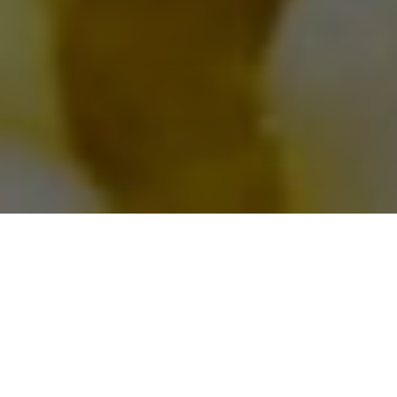
N
eobična pustolovina sljubljivanja SECA
maslinovih ulja i hvarskih vina naslijepo u Gdinju