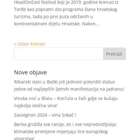
HeadOnEast festival koji je 2019. godine krenuo iz
Tvrđe kao popratni dio programa Dana hrvatskog
turizma, tada po prvi puta održanih u
kontinentalnom dijelu Hrvatske. Nakon...
« Older Entries
Nove objave
Ribarski dani u Baški još jednom potvrdili status
jedne od najljepših ljetnih manifestacija na Jadranu!
Vinska noć u Blatu – Korčula u čaši gdje se kušaju
najbolja otočna vina!
Sauvignon 2024 – vina Sokač !
Berba grožđa sve ranije, ali i sve nepredvidljivija:
klimatske promjene mijenjaju lice europskog
vinarstva!