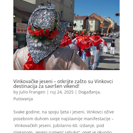
Vinkovačke jeseni – otkrijte zašto su Vinkovci
destinacija za savršen vikend!
by
Julio Frangen
|
ruj 24, 2025
|
Događanja
,
Putovanja
Svake godine, na spoju ljeta i jeseni, Vinkovci ožive
posebnim duhom svoje najslavnije manifestacije –
Vinkovačkih jeseni. Jubilarno 60. izdanje, pod
sloganom „Jeseni rumeni’ jabuka“, opet je okupilo