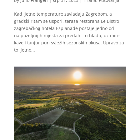
by
Julio Frangen
|
srp 31, 2025
|
Hrana
,
Putovanja
Kad ljetne temperature zavladaju Zagrebom, a
gradski ritam se uspori, terasa restorana Le Bistro
zagrebačkog hotela Esplanade postaje jedno od
najpoželjnijih mjesta za predah – u hladu, uz miris
kave i tanjur pun svježih sezonskih okusa. Upravo za
to ljetno...