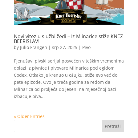
Novi vitez u službi žeđi – Iz Mlinarice stiže KNEZ
BEERISLAV!
by
Julio Frangen
|
srp 27, 2025
|
Pivo
Pjenušavi pivski serijal posvećen viteškim vremenima
dolazi iz pivnice i pivovare Mlinarica pod egidom
Codex. Otkako je krenuo u ožujku, stiže evo već do
pete epizode. Ovo je treća godina za redom da
Mlinarica od proljeća do jeseni na mjesečnoj bazi
izbacuje piva...
« Older Entries