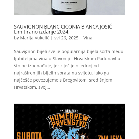
SAUVIGNON BLANC CICONIA BIANCA JOSIĆ
Limitirano izdanje 2024.
by
Marija Vukelić
|
svi 26, 2025
|
Vina
Sauvignon bijeli sve je popularnija bijela sorta među
ljubiteljima vina u Slavoniji i Hrvatskom Podunavlju –
što ne iznenađuje, jer riječ je o jednoj od
najraširenijih bijelih sorata na svijetu. Iako ga
najčešće povezujemo s Bregovitom, središnjom
Hrvatskom, svoj...