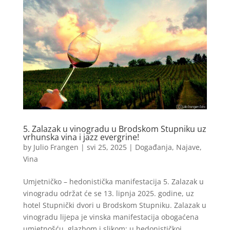
5. Zalazak u vinogradu u Brodskom Stupniku uz
vrhunska vina i jazz evergrine!
by
Julio Frangen
|
svi 25, 2025
|
Događanja
,
Najave
,
Vina
Umjetničko – hedonistička manifestacija 5. Zalazak u
vinogradu održat će se 13. lipnja 2025. godine, uz
hotel Stupnički dvori u Brodskom Stupniku. Zalazak u
vinogradu lijepa je vinska manifestacija obogaćena
umjetnošću, glazbom i slikom: u hedonističkoj...