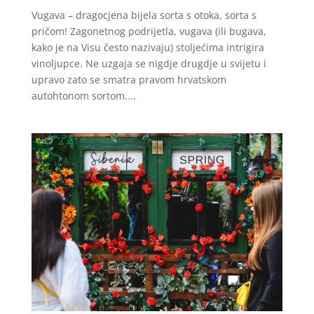
Vugava – dragocjena bijela sorta s otoka, sorta s
pričom! Zagonetnog podrijetla, vugava (ili bugava,
kako je na Visu često nazivaju) stoljećima intrigira
vinoljupce. Ne uzgaja se nigdje drugdje u svijetu i
upravo zato se smatra pravom hrvatskom
autohtonom sortom....