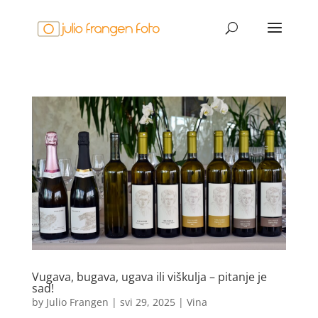
Vugava, bugava, ugava ili viškulja – pitanje je
sad!
by
Julio Frangen
|
svi 29, 2025
|
Vina