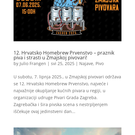
12. Hrvatsko Homebrew Prvenstvo – praznik
piva i strasti u Zmajskoj pivovari!
by
Julio Frangen
|
svi 25, 2025
|
Najave
,
Pivo
U subotu, 7. lipnja 2025., u Zmajskoj pivovari održava
se 12. Hrvatsko Homebrew Prvenstvo, najveće i
najvažnije okupljanje kućnih pivara u regiji, u
organizaciji udruge Pivari Grada Zagreba.
Zagrebačka i šira pivska scena s nestrpljenjem
iščekuje ovaj jedinstveni dan...