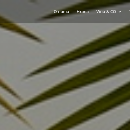
O nama
Hrana
Vina & CO