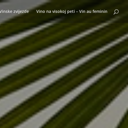
Vinske zvijezde
Vino na visokoj peti – Vin au feminin