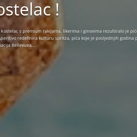
ostelac !
 Kostelac s premium rakijama, likerima i ginovima rezultiralo je pić
Aperitivo redefinira kulturu spritza, pića koje je posljednjih godina
nacija Bellevuea,…