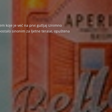
em koje je već na prvi gutljaj iznimno
 postalo sinonim za ljetne terase, opuštena