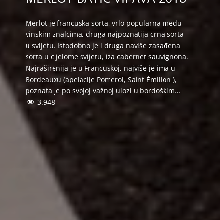
Merlot je francuska sorta, vrlo popularna među
vinskim znalcima, druga najpoznatija crna sorta
u svijetu. Istodobno je i druga naviše zasađena
sorta u cijelome svijetu, iza cabernet sauvignona.
Najraširenija je u Francuskoj, najviše je ima u
Bordeauxu (apelacije Pomerol, Saint Émilion ),
poznata je po svojoj važnoj ulozi u bordoškim…
3.948