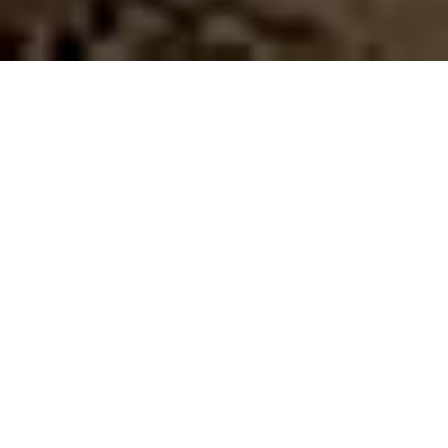
Festival
Vino Dalmacije
u organizaciji centralne regionalne
udruge
Vino Dalmacije
se nakon pauze od godine dana,
uzrokovane Covid pandemijom, ponovno održava
u
prostoru hotela Amphora
, Šetalište Pavla, Ivana Pavla II
51. Festival se održava u
petak i subotu, 08. i 09. travnja
2022. u trajanju od 12h do 19h.